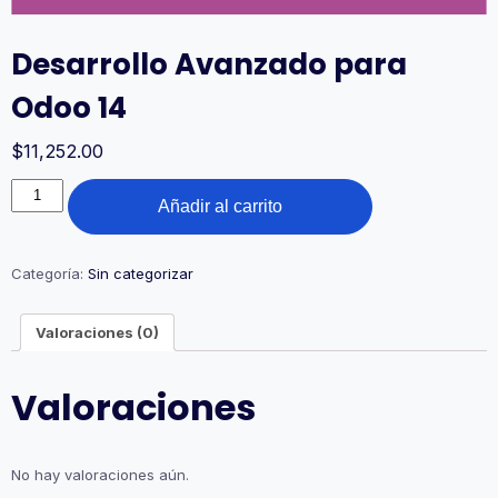
Desarrollo Avanzado para
Odoo 14
$
11,252.00
Desarrollo
Añadir al carrito
Avanzado
para
Odoo
14
Categoría:
Sin categorizar
cantidad
Valoraciones (0)
Valoraciones
No hay valoraciones aún.