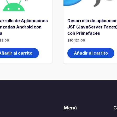
arrollo de Aplicaciones
Desarrollo de aplicacio
nzadas Android con
JSF (JavaServer Faces
a
con Primefaces
28.00
$
10,121.00
Añadir al carrito
Añadir al carrito
Menú
C