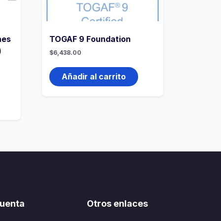
nes
TOGAF 9 Foundation
)
$
6,438.00
Añadir al carrito
uenta
Otros enlaces