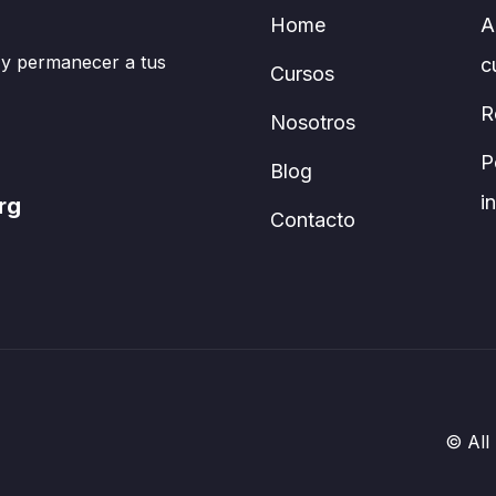
Home
A
 y permanecer a tus
c
Cursos
R
Nosotros
P
Blog
i
rg
Contacto
© All