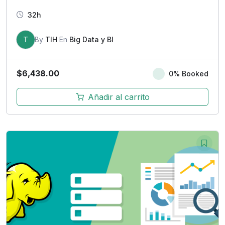
32h
T
By
TIH
En
Big Data y BI
$
6,438.00
0% Booked
Añadir al carrito