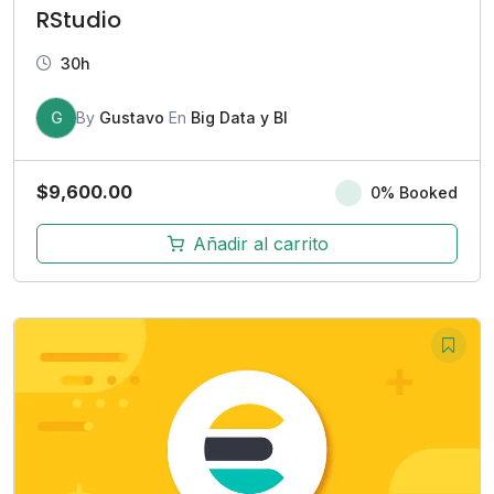
RStudio
30h
G
By
Gustavo
En
Big Data y BI
$
9,600.00
0% Booked
Añadir al carrito