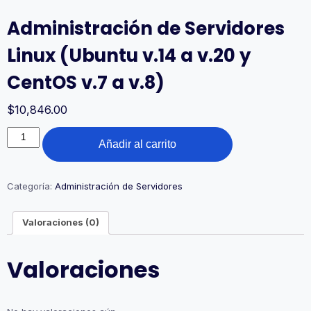
Administración de Servidores
Linux (Ubuntu v.14 a v.20 y
CentOS v.7 a v.8)
$
10,846.00
Administración
Añadir al carrito
de
Servidores
Linux
(Ubuntu
Categoría:
Administración de Servidores
v.14
a
Valoraciones (0)
v.20
y
CentOS
Valoraciones
v.7
a
v.8)
cantidad