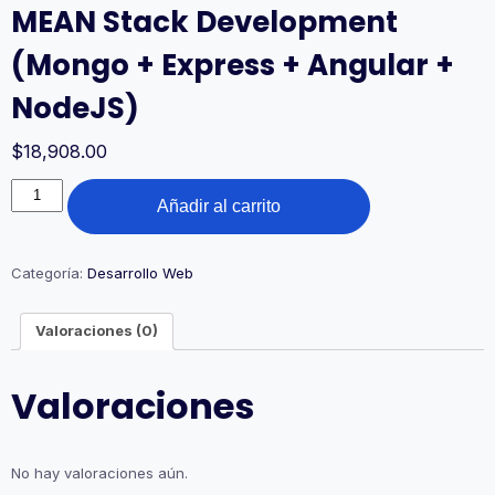
MEAN Stack Development
(Mongo + Express + Angular +
NodeJS)
$
18,908.00
MEAN
Añadir al carrito
Stack
Development
(Mongo
+
Categoría:
Desarrollo Web
Express
+
Valoraciones (0)
Angular
+
NodeJS)
Valoraciones
cantidad
No hay valoraciones aún.