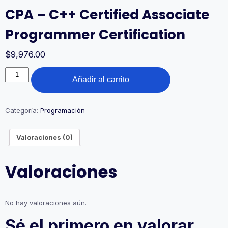
CPA – C++ Certified Associate
Programmer Certification
$
9,976.00
CPA
Añadir al carrito
–
C++
Certified
Associate
Categoría:
Programación
Programmer
Certification
Valoraciones (0)
cantidad
Valoraciones
No hay valoraciones aún.
Sé el primero en valorar