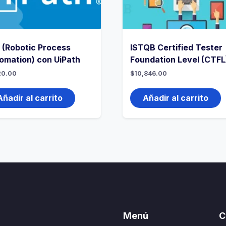
 (Robotic Process
ISTQB Certified Tester
omation) con UiPath
Foundation Level (CTFL
20.00
$
10,846.00
Añadir al carrito
Añadir al carrito
Menú
C