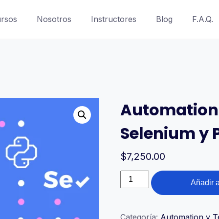
rsos
Nosotros
Instructores
Blog
F.A.Q.
Automation 
Selenium y 
$
7,250.00
Automation
Añadir a
Testing
con
Selenium
Categoría:
Automation y T