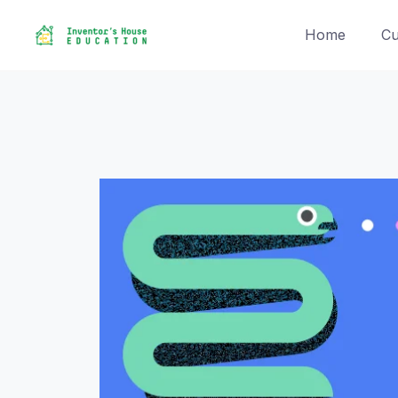
Skip
to
Home
Cu
content