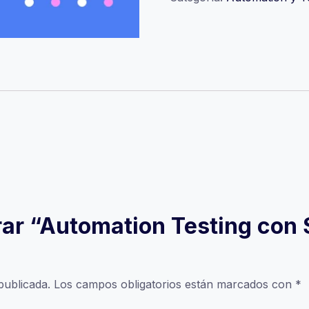
y
Python
cantidad
orar “Automation Testing con
publicada.
Los campos obligatorios están marcados con
*