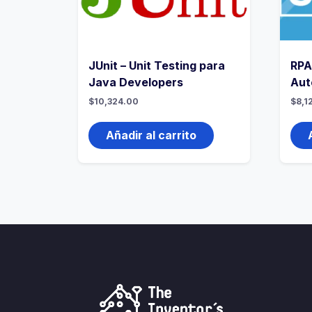
JUnit – Unit Testing para
RPA
Java Developers
Aut
$
10,324.00
$
8,1
Añadir al carrito