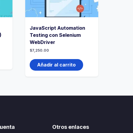
JavaScript Automation
)
Testing con Selenium
WebDriver
$
7,250.00
Añadir al carrito
uenta
Otros enlaces