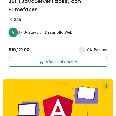
JSF (JavaServer Faces) con
Primefaces
32h
G
By
Gustavo
En
Desarrollo Web
$
10,121.00
0% Booked
Añadir al carrito