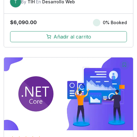
T
By
TIH
En
Desarrollo Web
$
6,090.00
0% Booked
Añadir al carrito