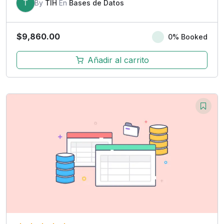
T
By
TIH
En
Bases de Datos
$
9,860.00
0% Booked
Añadir al carrito