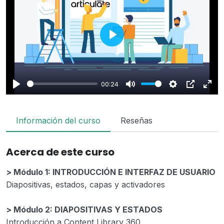
Play
00:24
Play
Mute
Settings
PIP
Enter
fulls
Información del curso
Reseñas
Acerca de este curso
> Módulo 1: INTRODUCCIÓN E INTERFAZ DE USUARIO
Diapositivas, estados, capas y activadores
> Módulo 2: DIAPOSITIVAS Y ESTADOS
Introducción a Content Library 360