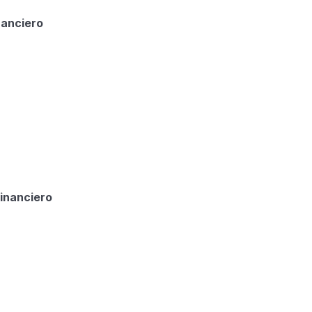
nanciero
inanciero