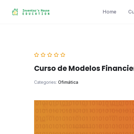
Skip
to
Home
Cu
content
Curso de Modelos Financier
Categories:
Ofimática