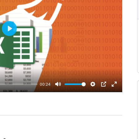
Play
00:24
Mute
Settings
PIP
Enter
fullscreen