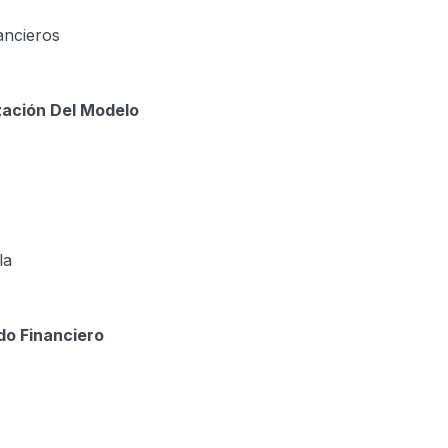
ancieros
zación Del Modelo
la
do Financiero