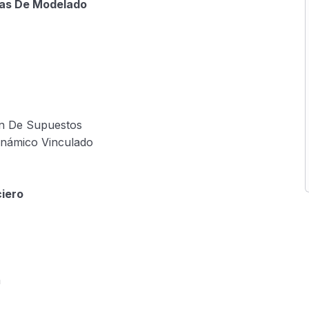
icas De Modelado
n De Supuestos
námico Vinculado
iero
n