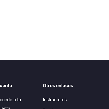
uenta
Otros enlaces
ccede a tu
Instructores
uenta