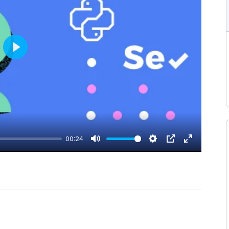
Play
00:24
Mute
Settings
PIP
Enter
fullscreen