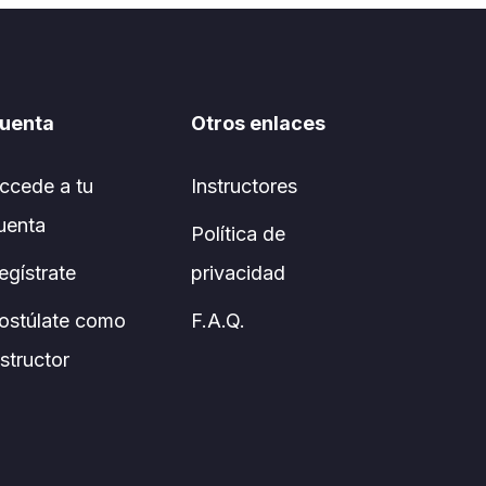
uenta
Otros enlaces
ccede a tu
Instructores
uenta
Política de
egístrate
privacidad
ostúlate como
F.A.Q.
nstructor