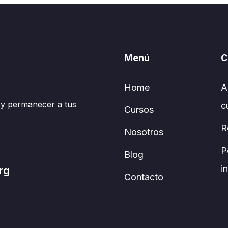
Menú
C
Home
A
 y permanecer a tus
c
Cursos
R
Nosotros
P
Blog
i
rg
Contacto