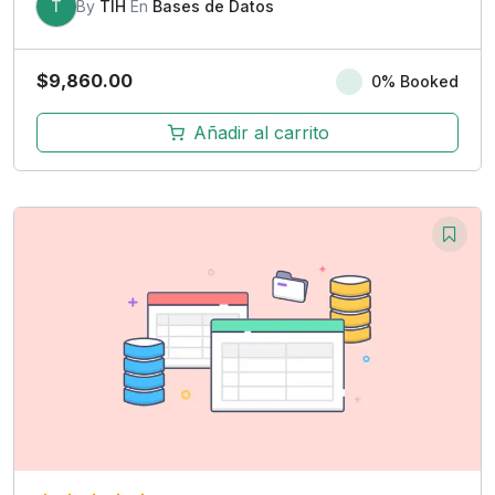
T
By
TIH
En
Bases de Datos
$
9,860.00
0% Booked
Añadir al carrito